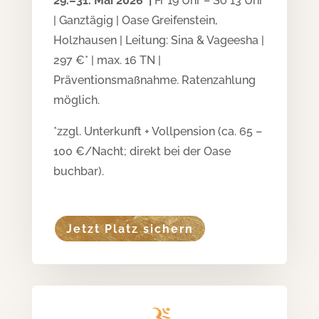
29.–31. Mai 2026 |
Fr 19 Uhr – So 13 Uhr
| Ganztägig | Oase Greifenstein,
Holzhausen | Leitung: Sina & Vageesha |
297 €* | max. 16 TN |
Präventionsmaßnahme. Ratenzahlung
möglich.
*zzgl. Unterkunft + Vollpension (ca. 65 –
100 €/Nacht; direkt bei der Oase
buchbar).
Jetzt Platz sichern